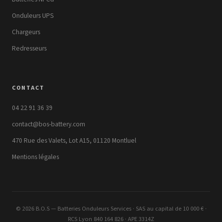
Onduleurs UPS
Chargeurs
Redresseurs
CONTACT
04 22 91 36 39
contact@bos-battery.com
470 Rue des Valets, Lot A15, 01120 Montluel
Mentions légales
© 2026 B.O.S — Batteries Onduleurs Services · SAS au capital de 10 000 € ·
RCS Lyon 840 164 826 · APE 3314Z